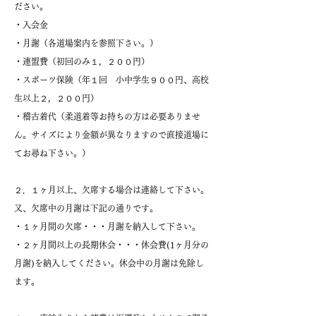
ださい。
・入会金
・月謝（各道場案内を参照下さい。）
・連盟費（初回のみ１，２００円）
・スポーツ保険（年１回 小中学生９００円、高校
生以上２，２００円）
・稽古着代（柔道着等お持ちの方は必要ありませ
ん。サイズにより金額が異なりますので直接道場に
てお尋ね下さい。）
２．１ヶ月以上、欠席する場合は連絡して下さい。
又、欠席中の月謝は下記の通りです。
・１ヶ月間の欠席・・・月謝を納入して下さい。
・２ヶ月間以上の長期休会・・・休会費(1ヶ月分の
月謝)を納入してください。休会中の月謝は免除し
ます。