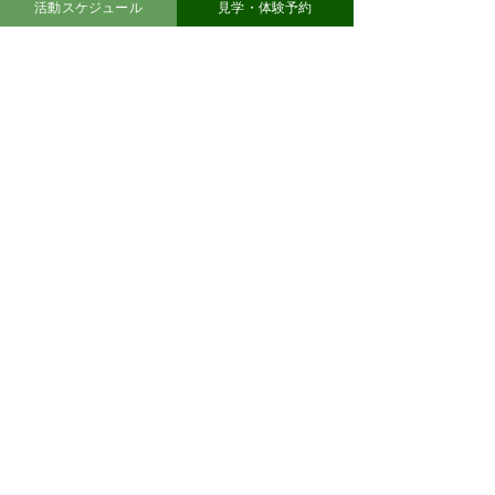
活動スケジュール
見学・体験予約
入会案内
道場長・歴史
詳しくはこちら
詳しくはこちら
道場案内
活動予定表
詳しくはこちら
詳しくはこちら
よくある質問
お知らせ・活動紹介
詳しくはこちら
詳しくはこちら