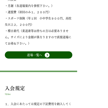
・月謝（各道場案内を参照下さい。）
・連盟費（初回のみ１，２００円）
・スポーツ保険（年１回 小中学生９００円、高校
生以上２，２００円）
・稽古着代（柔道着等お持ちの方は必要ありませ
ん。サイズにより金額が異なりますので直接道場に
てお尋ね下さい。）
道場一覧へ
入会規定
TERM
１．入会にあたっては規定の下記費用を納入してく