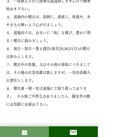
３．一度納入された諸費は返還致しませんので御承
知おき下さい。
４．道場内の稽古は、真剣に、素直に、怪我や、あ
やまちの無いよう心がけましょう。
５．道場内では、お互いに「和」を尊び、豊かに明
るく稽古に励みましょう。
６．祝日・祭日・第５週目(毎月29,30,31日)の稽古
は休みとします。
７．稽古中の負傷、又はその他の事故につきまして
は、その場の応急処置は致しますが、一切会員個人
の責任とします。
８．稽古着・剣・杖は道場にて取り扱っておりま
す。 その他ご不明な点ありましたら、御見学の際
にお気軽にお尋ね下さい。